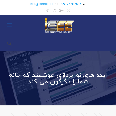
info@iseeco.co
09124787535
ایده های نورپردازی هوشمند که خانه
شما را دگرگون می کند