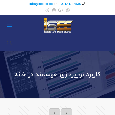
info@iseeco.co
09124787535
کاربرد نورپردازی هوشمند در خانه