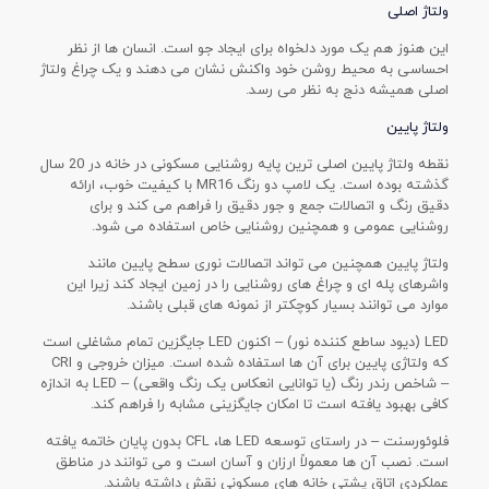
ولتاژ اصلی
این هنوز هم یک مورد دلخواه برای ایجاد جو است. انسان ها از نظر
احساسی به محیط روشن خود واکنش نشان می دهند و یک چراغ ولتاژ
اصلی همیشه دنج به نظر می رسد.
ولتاژ پایین
نقطه ولتاژ پایین اصلی ترین پایه روشنایی مسکونی در خانه در 20 سال
گذشته بوده است. یک لامپ دو رنگ MR16 با کیفیت خوب، ارائه
دقیق رنگ و اتصالات جمع و جور دقیق را فراهم می کند و برای
روشنایی عمومی و همچنین روشنایی خاص استفاده می شود.
ولتاژ پایین همچنین می تواند اتصالات نوری سطح پایین مانند
واشرهای پله ای و چراغ های روشنایی را در زمین ایجاد کند زیرا این
موارد می توانند بسیار کوچکتر از نمونه های قبلی باشند.
LED (دیود ساطع کننده نور) – اکنون LED جایگزین تمام مشاغلی است
که ولتاژی پایین برای آن ها استفاده شده است. میزان خروجی و CRI
– شاخص رندر رنگ (یا توانایی انعکاس یک رنگ واقعی) – LED به اندازه
کافی بهبود یافته است تا امکان جایگزینی مشابه را فراهم کند.
فلوئورسنت – در راستای توسعه LED ها، CFL بدون پایان خاتمه یافته
است. نصب آن ها معمولاً ارزان و آسان است و می توانند در مناطق
عملکردی اتاق پشتی خانه های مسکونی نقش داشته باشند.