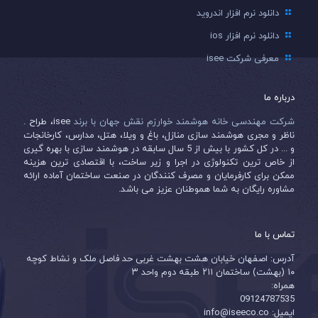
دانلود نرم افزار اندروید
دانلود نرم افزار ios
معرفی شرکت isee
درباره ما
شرکت مهندسی خانه هوشمند خوارزم نقش جهان با برند
isee، طراح .
ناظر و مجری هوشمند سازی منازل، باغ و ویلا، هتل، مدارس، کارخانجات
و ... در کل کشور با بیش از 5 سال سابقه در هوشمند سازی با بهره گیری
از خاص ترین تکنولوژی در اجرا و زیر ساخت، با اقتصادی ترین هزینه
ممکن برای کارفرمایان و مصرف کنندگان در صنعت ساختمان آماده ارائه
مشاوره رایگان به شما هموطنان عزیز می باشد.
تماس با ما
آدرس: اصفهان خیابان هشت بهشت غربی حد فاصل ملک و نشاط کوچه
۱۰ (بهشت) ساختمان ۲۱۱ طبقه دوم واحد ۳
همراه:
09124787535
ایمیل: info@iseeco.co