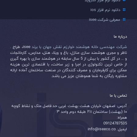
دانلود نرم افزار اندروید
دانلود نرم افزار ios
معرفی شرکت isee
درباره ما
شرکت مهندسی خانه هوشمند خوارزم نقش جهان با برند
isee، طراح .
ناظر و مجری هوشمند سازی منازل، باغ و ویلا، هتل، مدارس، کارخانجات
و ... در کل کشور با بیش از 5 سال سابقه در هوشمند سازی با بهره گیری
از خاص ترین تکنولوژی در اجرا و زیر ساخت، با اقتصادی ترین هزینه
ممکن برای کارفرمایان و مصرف کنندگان در صنعت ساختمان آماده ارائه
مشاوره رایگان به شما هموطنان عزیز می باشد.
تماس با ما
آدرس: اصفهان خیابان هشت بهشت غربی حد فاصل ملک و نشاط کوچه
۱۰ (بهشت) ساختمان ۲۱۱ طبقه دوم واحد ۳
همراه:
09124787535
ایمیل: info@iseeco.co