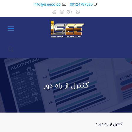
info@iseeco.co
09124787535
کنترل از راه دور
کنترل از راه دور :