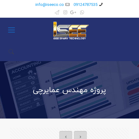
info@iseeco.co
09124787535
پروژه مهندس عمایرچی