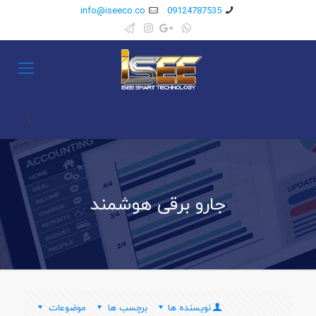
info@iseeco.co
09124787535
جارو برقی هوشمند
نویسنده ها
برچسب ها
موضوعات