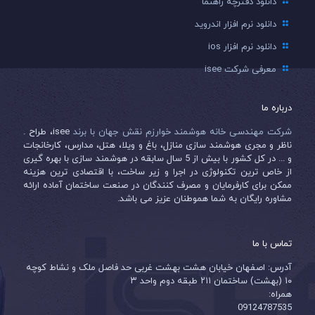
دانلود دفترچه راهنما
دانلود نرم افزار اندروید
دانلود نرم افزار ios
معرفی شرکت isee
درباره ما
شرکت مهندسی خانه هوشمند خوارزم نقش جهان با برند
isee، طراح .
ناظر و مجری هوشمند سازی منازل، باغ و ویلا، هتل، مدارس، کارخانجات
و ... در کل کشور با بیش از 5 سال سابقه در هوشمند سازی با بهره گیری
از خاص ترین تکنولوژی در اجرا و زیر ساخت، با اقتصادی ترین هزینه
ممکن برای کارفرمایان و مصرف کنندگان در صنعت ساختمان آماده ارائه
مشاوره رایگان به شما هموطنان عزیز می باشد.
تماس با ما
آدرس: اصفهان خیابان هشت بهشت غربی حد فاصل ملک و نشاط کوچه
۱۰ (بهشت) ساختمان ۲۱۱ طبقه دوم واحد ۳
همراه:
09124787535